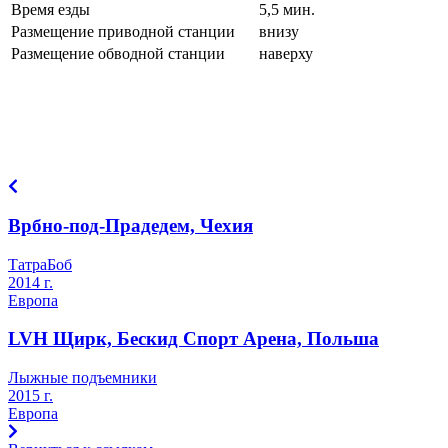
Время езды
5,5 мин.
Размещение приводной станции
внизу
Размещение обводной станции
наверху
Врбно-под-Прадедем, Чехия
ТатраБоб
2014 г.
Европа
LVH Щирк, Бескид Спорт Арена, Польша
Лыжные подъемники
2015 г.
Европа