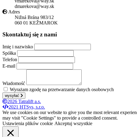
vmarekova@way.sk
dmarekova@way.sk
Adres
Nižná Brána 983/12
060 01 KEŽMAROK
Skontaktuj się z nami
Imię i nazwisko
Spółka
Telefon
E-mail
Wiadomość
Wyrażam zgodę na przetwarzanie danych osobowych
wysyłać
2026 Tatralift a.s.
2021 HTSys, s.r.o.
We use cookies on our website to give you the most relevant experien
may visit "Cookie Settings" to provide a controlled consent.
Ustawienia plików cookie
Akceptuj wszystkie