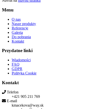
Návrat na
hlavnú stránku
Menu
O nas
Nasze produkty
Referencje
Galeria
Do pobrania
Kontakt
Przydatne linki
Wiadomości
FAQ
GDPR
Polityka Cookie
Kontakt
Telefon
+421 905 211 769
E-mail
kmacekova@way.sk