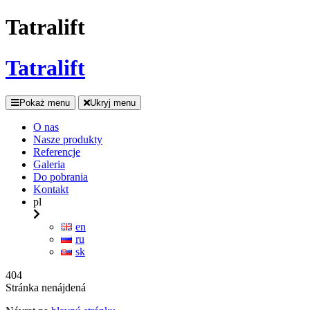
Tatralift
Tatralift
Pokaż menu
Ukryj menu
O nas
Nasze produkty
Referencje
Galeria
Do pobrania
Kontakt
pl
en
ru
sk
404
Stránka nenájdená