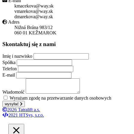
E-mail
kmacekova@way.sk
vmarekova@way.sk
dmarekova@way.sk
Adres
Nižná Brána 983/12
060 01 KEŽMAROK
Skontaktuj się z nami
Imię i nazwisko
Spółka
Telefon
E-mail
Wiadomość
Wyrażam zgodę na przetwarzanie danych osobowych
wysyłać
2026 Tatralift a.s.
2021 HTSys, s.r.o.