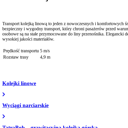
Transport kolejką linową to jeden z nowoczesnych i komfortowych środ
bezpieczny i wygodny transport, który chroni pasażerów przed waru
osobowe są na stałe przymocowane do liny przenośnika. Elegancki d
wysokiej jakości materiałów.
Prędkość transportu
5 m/s
Rozstaw trasy
4,9 m
Kolejki linowe
Wyciągi narciarskie
TatraBob – grawitacyjna kolejka górska