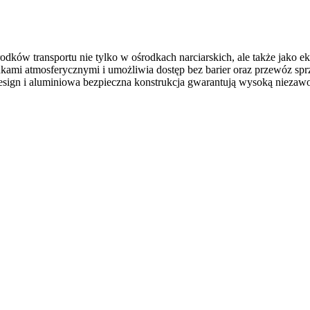
ków transportu nie tylko w ośrodkach narciarskich, ale także jako eko
nkami atmosferycznymi i umożliwia dostęp bez barier oraz przewóz sp
esign i aluminiowa bezpieczna konstrukcja gwarantują wysoką niezaw