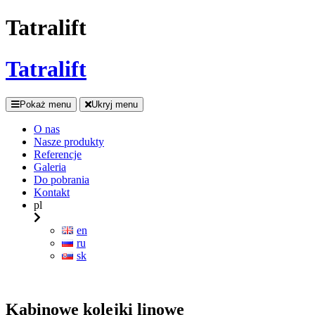
Tatralift
Tatralift
Pokaż menu
Ukryj menu
O nas
Nasze produkty
Referencje
Galeria
Do pobrania
Kontakt
pl
en
ru
sk
Kabinowe kolejki linowe