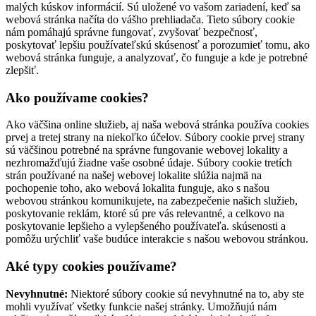
malých kúskov informácií. Sú uložené vo vašom zariadení, keď sa
webová stránka načíta do vášho prehliadača. Tieto súbory cookie
nám pomáhajú správne fungovať, zvyšovať bezpečnosť,
poskytovať lepšiu používateľskú skúsenosť a porozumieť tomu, ako
webová stránka funguje, a analyzovať, čo funguje a kde je potrebné
zlepšiť.
Ako používame cookies?
Ako väčšina online služieb, aj naša webová stránka používa cookies
prvej a tretej strany na niekoľko účelov. Súbory cookie prvej strany
sú väčšinou potrebné na správne fungovanie webovej lokality a
nezhromažďujú žiadne vaše osobné údaje. Súbory cookie tretích
strán používané na našej webovej lokalite slúžia najmä na
pochopenie toho, ako webová lokalita funguje, ako s našou
webovou stránkou komunikujete, na zabezpečenie našich služieb,
poskytovanie reklám, ktoré sú pre vás relevantné, a celkovo na
poskytovanie lepšieho a vylepšeného používateľa. skúsenosti a
pomôžu urýchliť vaše budúce interakcie s našou webovou stránkou.
Aké typy cookies používame?
Nevyhnutné:
Niektoré súbory cookie sú nevyhnutné na to, aby ste
mohli využívať všetky funkcie našej stránky. Umožňujú nám