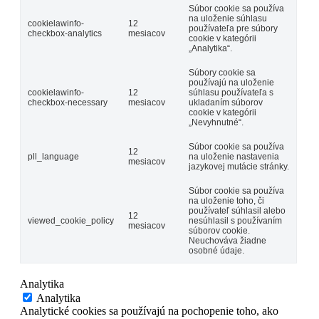
Súbor cookie sa používa
na uloženie súhlasu
cookielawinfo-
12
používateľa pre súbory
checkbox-analytics
mesiacov
cookie v kategórii
„Analytika“.
Súbory cookie sa
používajú na uloženie
cookielawinfo-
12
súhlasu používateľa s
checkbox-necessary
mesiacov
ukladaním súborov
cookie v kategórii
„Nevyhnutné“.
Súbor cookie sa používa
12
pll_language
na uloženie nastavenia
mesiacov
jazykovej mutácie stránky.
Súbor cookie sa používa
na uloženie toho, či
používateľ súhlasil alebo
12
viewed_cookie_policy
nesúhlasil s používaním
mesiacov
súborov cookie.
Neuchováva žiadne
osobné údaje.
Analytika
Analytika
Analytické cookies sa používajú na pochopenie toho, ako