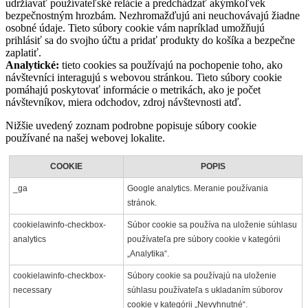
udržiavať používateľské relácie a predchádzať akýmkoľvek
bezpečnostným hrozbám. Nezhromažďujú ani neuchovávajú žiadne
osobné údaje. Tieto súbory cookie vám napríklad umožňujú
prihlásiť sa do svojho účtu a pridať produkty do košíka a bezpečne
zaplatiť.
Analytické:
tieto cookies sa používajú na pochopenie toho, ako
návštevníci interagujú s webovou stránkou. Tieto súbory cookie
pomáhajú poskytovať informácie o metrikách, ako je počet
návštevníkov, miera odchodov, zdroj návštevnosti atď.
Nižšie uvedený zoznam podrobne popisuje súbory cookie
používané na našej webovej lokalite.
COOKIE
POPIS
_ga
Google analytics. Meranie používania
stránok.
cookielawinfo-checkbox-
Súbor cookie sa používa na uloženie súhlasu
analytics
používateľa pre súbory cookie v kategórii
„Analytika“.
cookielawinfo-checkbox-
Súbory cookie sa používajú na uloženie
necessary
súhlasu používateľa s ukladaním súborov
cookie v kategórii „Nevyhnutné“.