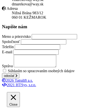
dmarekova@way.sk
Adresa
Nižná Brána 983/12
060 01 KEŽMAROK
Napíšte nám
Meno a priezvisko
Spoločnosť
Telefón
E-mail
Správa
Súhlasím so spracovaním osobných údajov
odoslať
2026 Tatralift a.s.
2021 HTSys, s.r.o.
Close