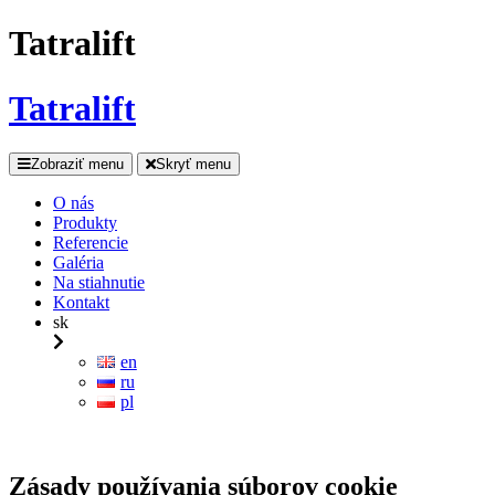
Tatralift
Tatralift
Zobraziť menu
Skryť menu
O nás
Produkty
Referencie
Galéria
Na stiahnutie
Kontakt
sk
en
ru
pl
Zásady používania súborov cookie