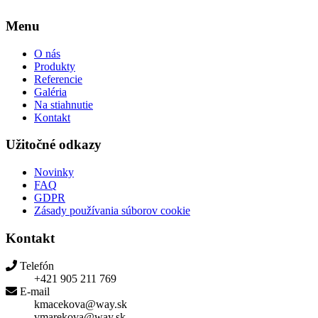
Menu
O nás
Produkty
Referencie
Galéria
Na stiahnutie
Kontakt
Užitočné odkazy
Novinky
FAQ
GDPR
Zásady používania súborov cookie
Kontakt
Telefón
+421 905 211 769
E-mail
kmacekova@way.sk
vmarekova@way.sk